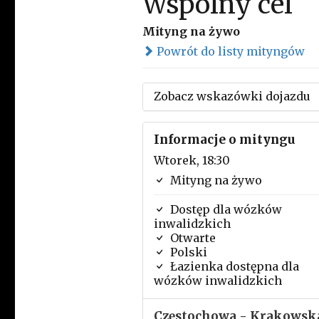
Wspólny cel
Mityng na żywo
Powrót do listy mityngów
Zobacz wskazówki dojazdu
Informacje o mityngu
Wtorek, 18:30
Mityng na żywo
Dostęp dla wózków
inwalidzkich
Otwarte
Polski
Łazienka dostępna dla
wózków inwalidzkich
Częstochowa - Krakowsk