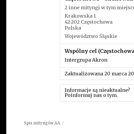
2 inne mityngi w tym miejsc
Krakowska 1
42-202 Częstochowa
Polska
Województwo Śląskie
Wspólny cel (Częstochowa
Intergrupa Akron
Zaktualizowana 20 marca 2
Informacje są nieaktualne?
Poinformuj nas o tym.
Użyj tego formularza aby
przesłać informację o zmia
Spis mityngów AA
w powyższym mityngu.