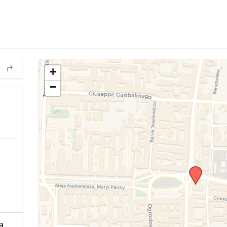
+
−
a