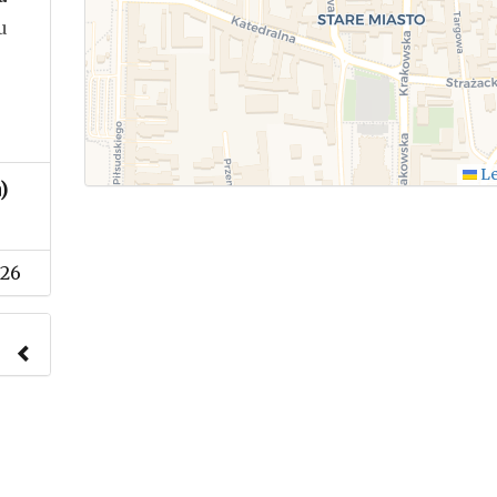
u
Le
)
026
nach