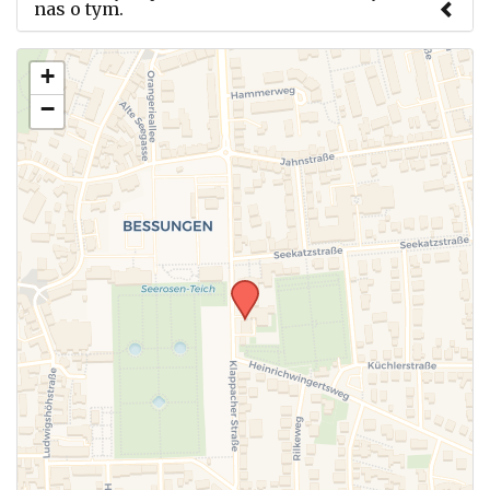
nas o tym.
Użyj tego formularza aby przesłać informację o
+
zmianach w powyższym mityngu.
−