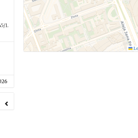
5/1.
Le
026
nach