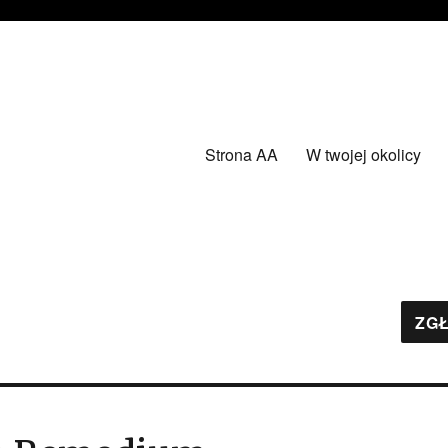
Strona AA
W twojej okolicy
ZGŁ