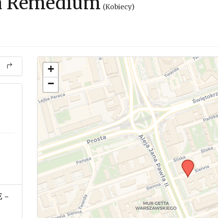
a Remedium
(Kobiecy)
+
−
 -