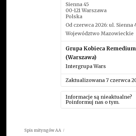
Sienna 45
00-121 Warszawa
Polska
Od czerwca 2026: ul. Sienna 4
Województwo Mazowieckie
Grupa Kobieca Remedium
(Warszawa)
Intergrupa Wars
Zaktualizowana 7 czerwca 2
Informacje są nieaktualne?
Poinformuj nas o tym.
Użyj tego formularza aby
przesłać informację o zmia
Spis mityngów AA
w powyższym mityngu.