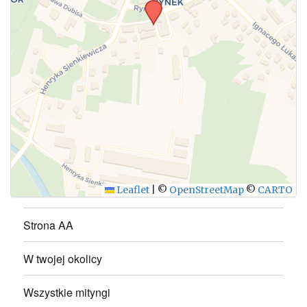
WYŚLIJ
Leaflet
|
©
OpenStreetMap
©
CARTO
Strona AA
W twojej okolicy
Wszystkie mityngi