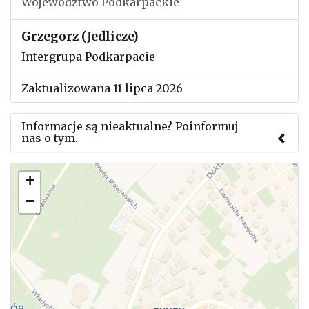
Województwo Podkarpackie
Grzegorz (Jedlicze)
Intergrupa Podkarpacie
Zaktualizowana 11 lipca 2026
Informacje są nieaktualne? Poinformuj
nas o tym.
Użyj tego formularza aby przesłać informację o
+
zmianach w powyższym mityngu.
−