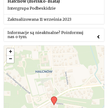
Hałcnów (Bielsko-Biała)
Intergrupa Podbeskidzie
Zaktualizowana 11 września 2023
Informacje są nieaktualne? Poinformuj
nas o tym.
Użyj tego formularza aby przesłać informację o
+
zmianach w powyższym mityngu.
−