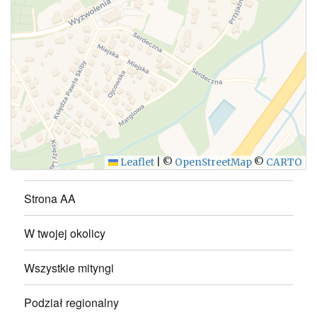
WYŚLIJ
Leaflet
|
©
OpenStreetMap
©
CARTO
Strona AA
W twojej okolicy
Wszystkie mityngi
Podział regionalny