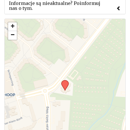
Informacje są nieaktualne? Poinformuj
nas o tym.
Użyj tego formularza aby przesłać informację o
+
zmianach w powyższym mityngu.
−