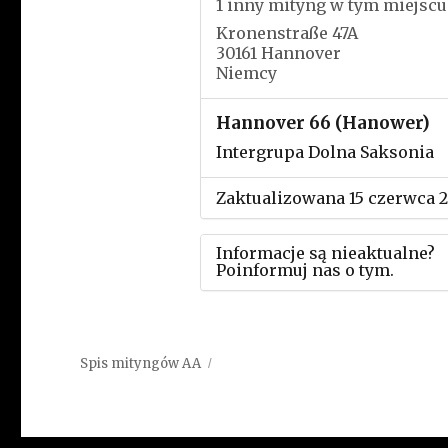
1 inny mityng w tym miejscu
Kronenstraße 47A
30161 Hannover
Niemcy
Hannover 66 (Hanower)
Intergrupa Dolna Saksonia
Zaktualizowana 15 czerwca 
Informacje są nieaktualne?
Poinformuj nas o tym.
Użyj tego formularza aby
przesłać informację o zmia
Spis mityngów AA
w powyższym mityngu.