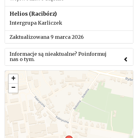
Helios (Racibórz)
Intergrupa Karliczek
Zaktualizowana 9 marca 2026
Informacje są nieaktualne? Poinformuj
nas o tym.
Użyj tego formularza aby przesłać informację o
+
zmianach w powyższym mityngu.
−