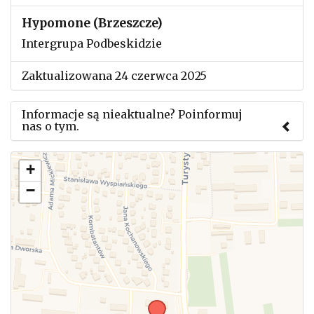
Hypomone (Brzeszcze)
Intergrupa Podbeskidzie
Zaktualizowana 24 czerwca 2025
Informacje są nieaktualne? Poinformuj
nas o tym.
Użyj tego formularza aby przesłać informację o
+
zmianach w powyższym mityngu.
−