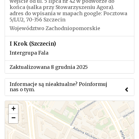
wejście od ul. 5 lipca nr 42 w podwórze do
końca (salka przy Stowarzyszeniu Agora).
adres do wpisania w mapach google: Pocztowa
5/LU2, 70-356 Szczecin
Województwo Zachodniopomorskie
I Krok (Szczecin)
Intergrupa Fala
Zaktualizowana 8 grudnia 2025
Informacje są nieaktualne? Poinformuj
nas o tym.
Użyj tego formularza aby przesłać informację o
+
zmianach w powyższym mityngu.
−