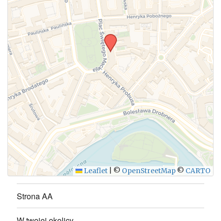
WYŚLIJ
Leaflet
|
©
OpenStreetMap
©
CARTO
Strona AA
W twojej okolicy