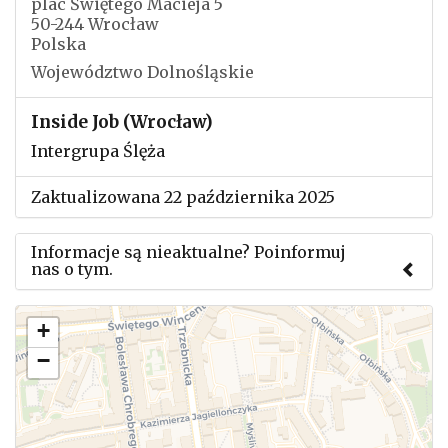
plac Świętego Macieja 5
50-244 Wrocław
Polska
Województwo Dolnośląskie
Inside Job (Wrocław)
Intergrupa Ślęża
Zaktualizowana 22 października 2025
Informacje są nieaktualne? Poinformuj
nas o tym.
Użyj tego formularza aby przesłać informację o
+
zmianach w powyższym mityngu.
−