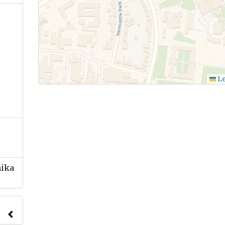
Le
nika