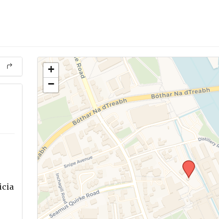
+
−
icia
.