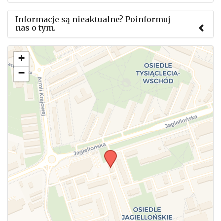
Informacje są nieaktualne? Poinformuj
nas o tym.
Użyj tego formularza aby przesłać informację o
+
zmianach w powyższym mityngu.
−