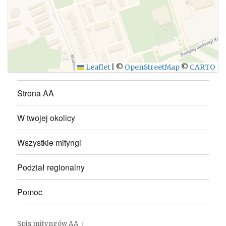
WYŚLIJ
Leaflet
|
©
OpenStreetMap
©
CARTO
Strona AA
W twojej okolicy
Wszystkie mityngi
Podział regionalny
Pomoc
Spis mityngów AA