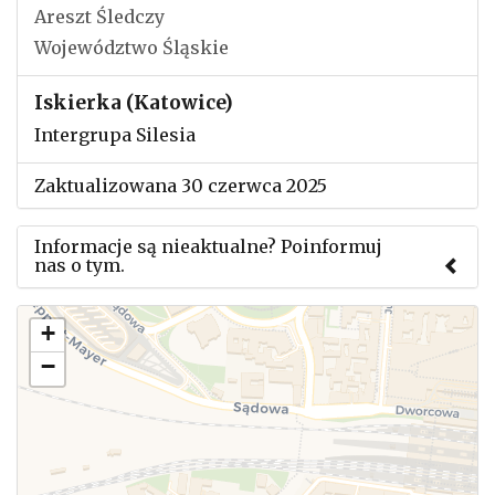
Areszt Śledczy
Województwo Śląskie
Iskierka (Katowice)
Intergrupa Silesia
Zaktualizowana 30 czerwca 2025
Informacje są nieaktualne? Poinformuj
nas o tym.
Użyj tego formularza aby przesłać informację o
+
zmianach w powyższym mityngu.
−