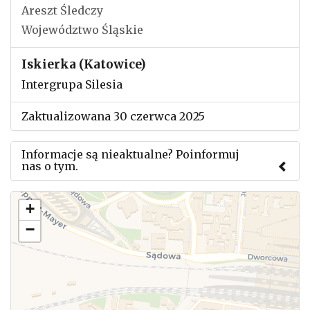
Areszt Śledczy
Województwo Śląskie
Iskierka (Katowice)
Intergrupa Silesia
Zaktualizowana 30 czerwca 2025
Informacje są nieaktualne? Poinformuj
nas o tym.
Użyj tego formularza aby przesłać informację o
+
zmianach w powyższym mityngu.
−