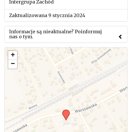
Intergrupa Zachód
Zaktualizowana 9 stycznia 2024
Informacje są nieaktualne? Poinformuj
nas o tym.
Użyj tego formularza aby przesłać informację o
+
zmianach w powyższym mityngu.
−