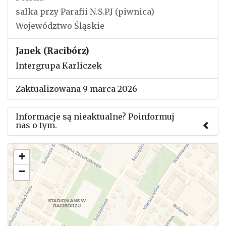
salka przy Parafii N.S.P.J (piwnica)
Województwo Śląskie
Janek (Racibórz)
Intergrupa Karliczek
Zaktualizowana 9 marca 2026
Informacje są nieaktualne? Poinformuj
nas o tym.
Użyj tego formularza aby przesłać informację o
+
zmianach w powyższym mityngu.
−