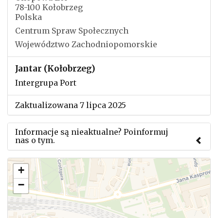
78-100 Kołobrzeg
Polska
Centrum Spraw Społecznych
Województwo Zachodniopomorskie
Jantar (Kołobrzeg)
Intergrupa Port
Zaktualizowana 7 lipca 2025
Informacje są nieaktualne? Poinformuj
nas o tym.
Użyj tego formularza aby przesłać informację o
+
zmianach w powyższym mityngu.
−