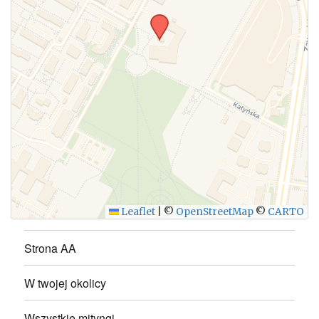
WYŚLIJ
Leaflet
|
©
OpenStreetMap
©
CARTO
Strona AA
W twojej okolicy
Wszystkie mityngi