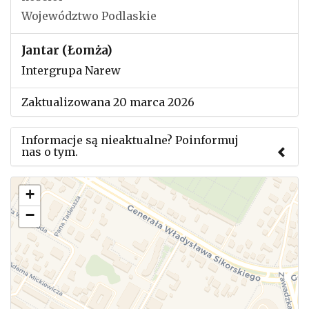
Województwo Podlaskie
Jantar (Łomża)
Intergrupa Narew
Zaktualizowana 20 marca 2026
Informacje są nieaktualne? Poinformuj
nas o tym.
Użyj tego formularza aby przesłać informację o
+
zmianach w powyższym mityngu.
−