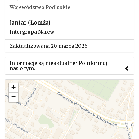
Województwo Podlaskie
Jantar (Łomża)
Intergrupa Narew
Zaktualizowana 20 marca 2026
Informacje są nieaktualne? Poinformuj
nas o tym.
Użyj tego formularza aby przesłać informację o
+
zmianach w powyższym mityngu.
−