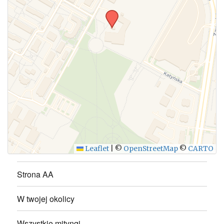
WYŚLIJ
Leaflet
|
©
OpenStreetMap
©
CARTO
Strona AA
W twojej okolicy
Wszystkie mityngi