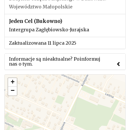
Województwo Małopolskie
Jeden Cel (Bukowno)
Intergrupa Zagłębiowsko-Jurajska
Zaktualizowana 11 lipca 2025
Informacje są nieaktualne? Poinformuj
nas o tym.
Użyj tego formularza aby przesłać informację o
+
zmianach w powyższym mityngu.
−