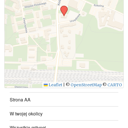
WYŚLIJ
Leaflet
|
©
OpenStreetMap
©
CARTO
Strona AA
W twojej okolicy
Wszystkie mityngi