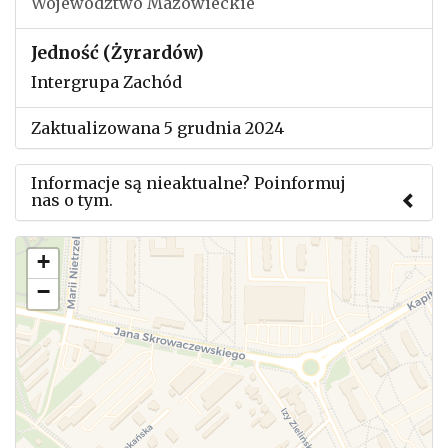
Województwo Mazowieckie
Jedność (Żyrardów)
Intergrupa Zachód
Zaktualizowana 5 grudnia 2024
Informacje są nieaktualne? Poinformuj
nas o tym.
Użyj tego formularza aby przesłać informację o
+
zmianach w powyższym mityngu.
−