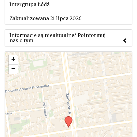
Intergrupa Łódź
Zaktualizowana 21 lipca 2026
Informacje są nieaktualne? Poinformuj
nas o tym.
Użyj tego formularza aby przesłać informację o
+
zmianach w powyższym mityngu.
−