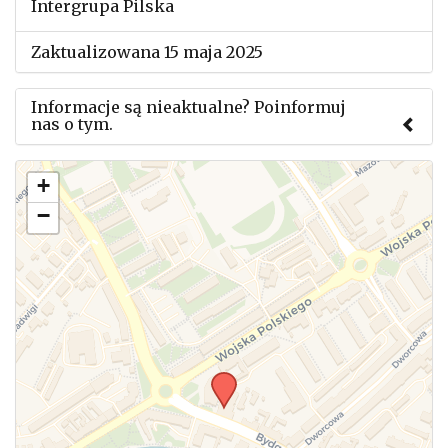
Intergrupa Pilska
Zaktualizowana 15 maja 2025
Informacje są nieaktualne? Poinformuj
nas o tym.
Użyj tego formularza aby przesłać informację o
+
zmianach w powyższym mityngu.
−