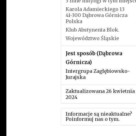
3 inne mityngi w tym miejsc
Karola Adamieckiego 13
41-300 Dąbrowa Górnicza
Polska
Klub Abstynenta Blok.
Województwo Śląskie
Jest sposób (Dąbrowa
Górnicza)
Intergrupa Zagłębiowsko-
Jurajska
Zaktualizowana 26 kwietnia
2024
Informacje są nieaktualne?
Poinformuj nas o tym.
Użyj tego formularza aby