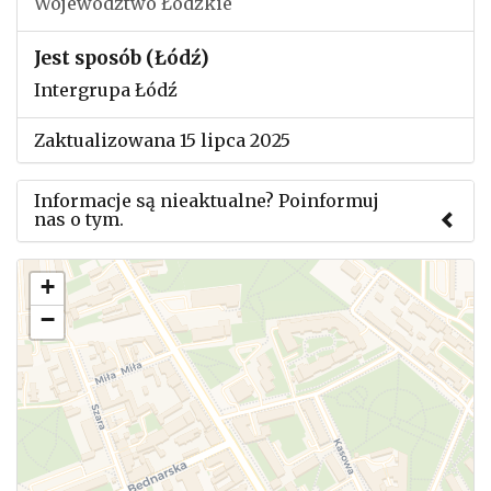
Województwo Łódzkie
Jest sposób (Łódź)
Intergrupa Łódź
Zaktualizowana 15 lipca 2025
Informacje są nieaktualne? Poinformuj
nas o tym.
Użyj tego formularza aby przesłać informację o
+
zmianach w powyższym mityngu.
−