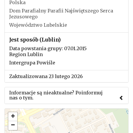
Polska
Dom Parafialny Parafii Najświętszego Serca
Jezusowego
Województwo Lubelskie
Jest sposób (Lublin)
Data powstania grupy: 07.01.2015
Region Lublin
Intergrupa Powiśle
Zaktualizowana 23 lutego 2026
Informacje są nieaktualne? Poinformuj
nas o tym.
Użyj tego formularza aby przesłać informację o
+
zmianach w powyższym mityngu.
−