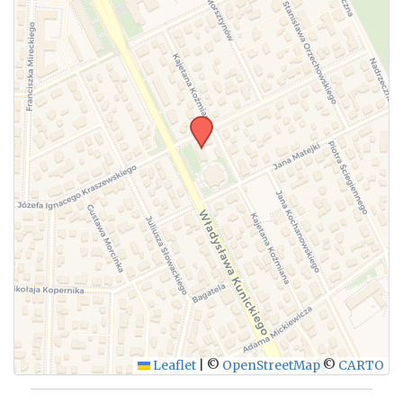
WYŚLIJ
Leaflet
|
©
OpenStreetMap
©
CARTO