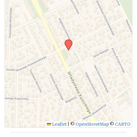
WYŚLIJ
Leaflet
|
©
OpenStreetMap
©
CARTO