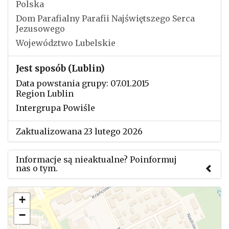
Polska
Dom Parafialny Parafii Najświętszego Serca
Jezusowego
Województwo Lubelskie
Jest sposób (Lublin)
Data powstania grupy: 07.01.2015
Region Lublin
Intergrupa Powiśle
Zaktualizowana 23 lutego 2026
Informacje są nieaktualne? Poinformuj
nas o tym.
Użyj tego formularza aby przesłać informację o
+
zmianach w powyższym mityngu.
−