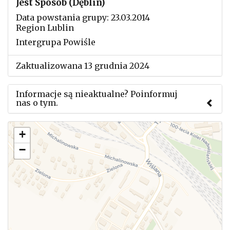
Jest Sposób (Dęblin)
Data powstania grupy: 23.03.2014
Region Lublin
Intergrupa Powiśle
Zaktualizowana 13 grudnia 2024
Informacje są nieaktualne? Poinformuj
nas o tym.
Użyj tego formularza aby przesłać informację o
+
zmianach w powyższym mityngu.
−