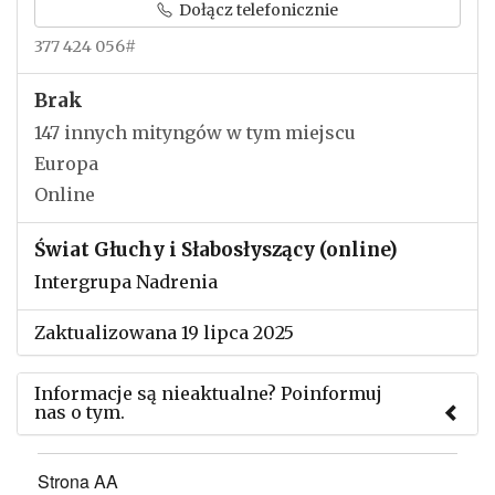
Dołącz telefonicznie
377 424 056#
Brak
147 innych mityngów w tym miejscu
Europa
Online
Świat Głuchy i Słabosłyszący (online)
Intergrupa Nadrenia
Zaktualizowana 19 lipca 2025
Informacje są nieaktualne? Poinformuj
nas o tym.
Użyj tego formularza aby przesłać informację o
Strona AA
zmianach w powyższym mityngu.