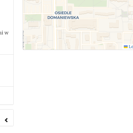
mi w
Le