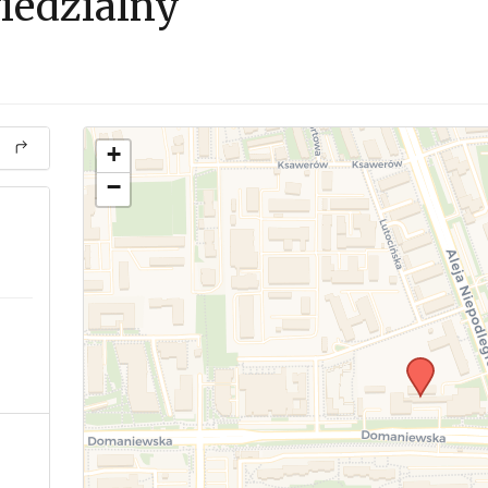
iedzialny
+
−