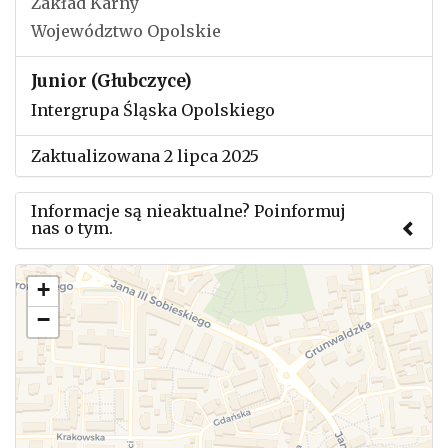
Zakład Karny
Województwo Opolskie
Junior (Głubczyce)
Intergrupa Śląska Opolskiego
Zaktualizowana 2 lipca 2025
Informacje są nieaktualne? Poinformuj
nas o tym.
Użyj tego formularza aby przesłać informację o
+
zmianach w powyższym mityngu.
−