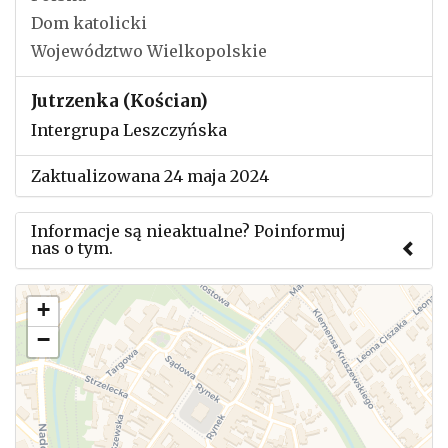
Dom katolicki
Województwo Wielkopolskie
Jutrzenka (Kościan)
Intergrupa Leszczyńska
Zaktualizowana 24 maja 2024
Informacje są nieaktualne? Poinformuj
nas o tym.
Użyj tego formularza aby przesłać informację o
+
zmianach w powyższym mityngu.
−