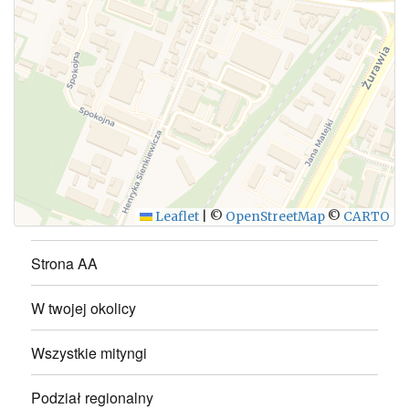
WYŚLIJ
Leaflet
|
©
OpenStreetMap
©
CARTO
Strona AA
W twojej okolicy
Wszystkie mityngi
Podział regionalny