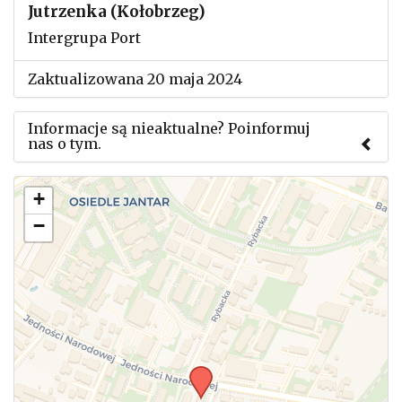
Jutrzenka (Kołobrzeg)
Intergrupa Port
Zaktualizowana 20 maja 2024
Informacje są nieaktualne? Poinformuj
nas o tym.
Użyj tego formularza aby przesłać informację o
+
zmianach w powyższym mityngu.
−