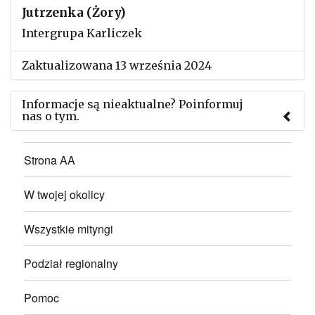
Jutrzenka (Żory)
Intergrupa Karliczek
Zaktualizowana 13 września 2024
Informacje są nieaktualne? Poinformuj
nas o tym.
Użyj tego formularza aby przesłać informację o
Strona AA
zmianach w powyższym mityngu.
W twojej okolicy
Wszystkie mityngi
Podział regionalny
Pomoc