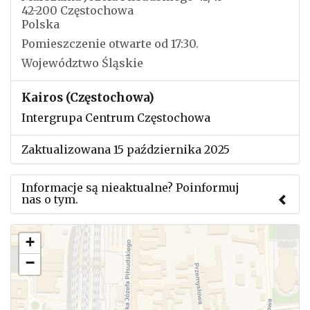
42-200 Częstochowa
Polska
Pomieszczenie otwarte od 17:30.
Województwo Śląskie
Kairos (Częstochowa)
Intergrupa Centrum Częstochowa
Zaktualizowana 15 października 2025
Informacje są nieaktualne? Poinformuj
nas o tym.
Użyj tego formularza aby przesłać informację o
+
zmianach w powyższym mityngu.
−