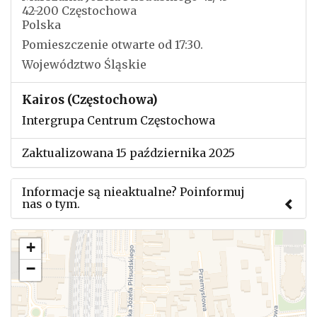
42-200 Częstochowa
Polska
Pomieszczenie otwarte od 17:30.
Województwo Śląskie
Kairos (Częstochowa)
Intergrupa Centrum Częstochowa
Zaktualizowana 15 października 2025
Informacje są nieaktualne? Poinformuj
nas o tym.
Użyj tego formularza aby przesłać informację o
+
zmianach w powyższym mityngu.
−