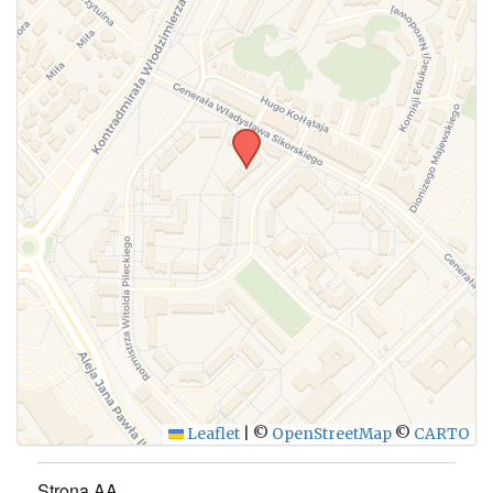
WYŚLIJ
Leaflet
|
©
OpenStreetMap
©
CARTO
Strona AA