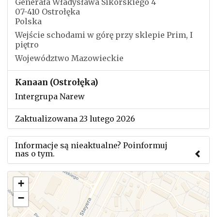
Generała Władysława Sikorskiego 4
07-410 Ostrołęka
Polska
Wejście schodami w górę przy sklepie Prim, I
piętro
Województwo Mazowieckie
Kanaan (Ostrołęka)
Intergrupa Narew
Zaktualizowana 23 lutego 2026
Informacje są nieaktualne? Poinformuj
nas o tym.
Użyj tego formularza aby przesłać informację o
+
zmianach w powyższym mityngu.
−