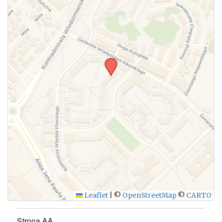
WYŚLIJ
Leaflet
|
©
OpenStreetMap
©
CARTO
Strona AA