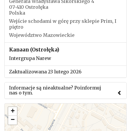
Generała Władysława Sikorskiego 4
07-410 Ostrołęka
Polska
Wejście schodami w górę przy sklepie Prim, I
piętro
Województwo Mazowieckie
Kanaan (Ostrołęka)
Intergrupa Narew
Zaktualizowana 23 lutego 2026
Informacje są nieaktualne? Poinformuj
nas o tym.
Użyj tego formularza aby przesłać informację o
+
zmianach w powyższym mityngu.
−