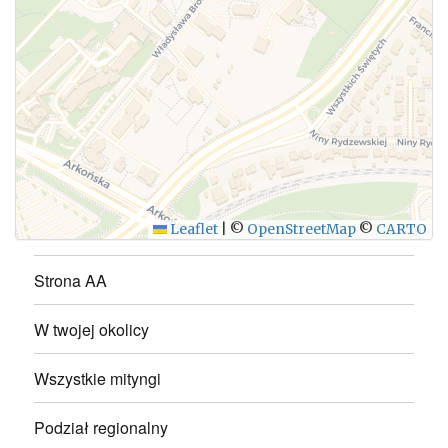
WYŚLIJ
Leaflet
|
©
OpenStreetMap
©
CARTO
Strona AA
W twojej okolicy
Wszystkie mityngi
Podział regionalny