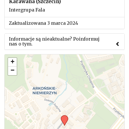
Karawana (Szczecin)
Intergrupa Fala
Zaktualizowana 3 marca 2024
Informacje są nieaktualne? Poinformuj
nas o tym.
Użyj tego formularza aby przesłać informację o
+
zmianach w powyższym mityngu.
−