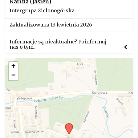
Karina (Jasień)
Intergrupa Zielonogórska
Zaktualizowana 13 kwietnia 2026
Informacje są nieaktualne? Poinformuj
nas o tym.
Użyj tego formularza aby przesłać informację o
+
zmianach w powyższym mityngu.
−