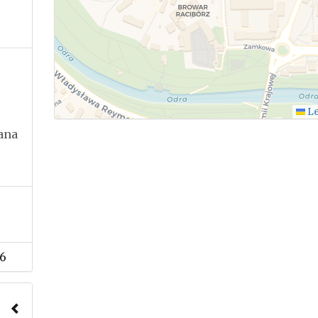
.
Le
Jana
6