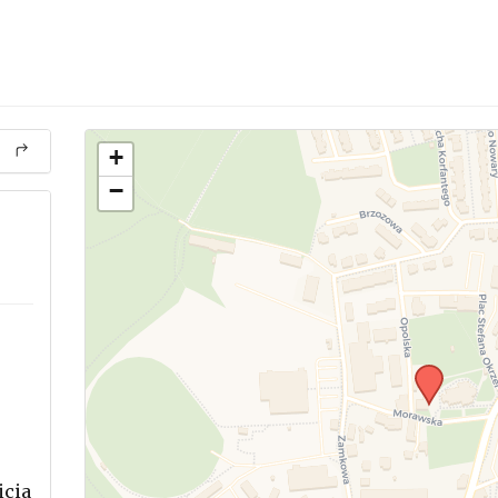
+
−
icia