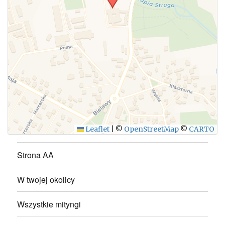
WYŚLIJ
Leaflet
|
©
OpenStreetMap
©
CARTO
Strona AA
W twojej okolicy
Wszystkie mityngi