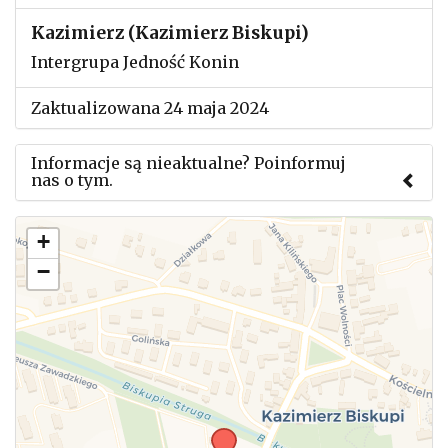
Kazimierz (Kazimierz Biskupi)
Intergrupa Jedność Konin
Zaktualizowana 24 maja 2024
Informacje są nieaktualne? Poinformuj
nas o tym.
Użyj tego formularza aby przesłać informację o
+
zmianach w powyższym mityngu.
−