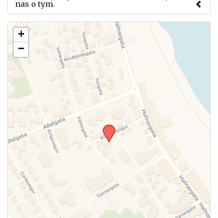
nas o tym.
Użyj tego formularza aby przesłać informację o
+
zmianach w powyższym mityngu.
−