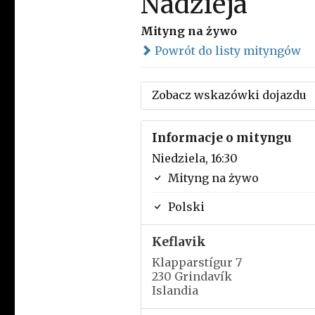
Nadzieja
Mityng na żywo
Powrót do listy mityngów
Zobacz wskazówki dojazdu
Informacje o mityngu
Niedziela, 16:30
Mityng na żywo
Polski
Keflavik
Klapparstígur 7
230 Grindavík
Islandia