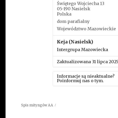
Świętego Wojciecha 13
05-190 Nasielsk
Polska
dom parafialny
Województwo Mazowieckie
Keja (Nasielsk)
Intergrupa Mazowiecka
Zaktualizowana 31 lipca 202
Informacje są nieaktualne?
Poinformuj nas o tym.
Użyj tego formularza aby
przesłać informację o zmia
Spis mityngów AA
w powyższym mityngu.