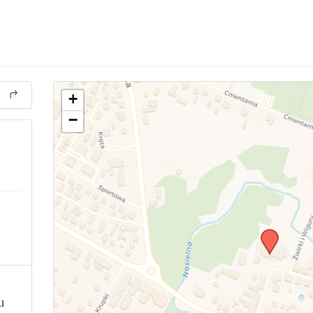
+
−
u