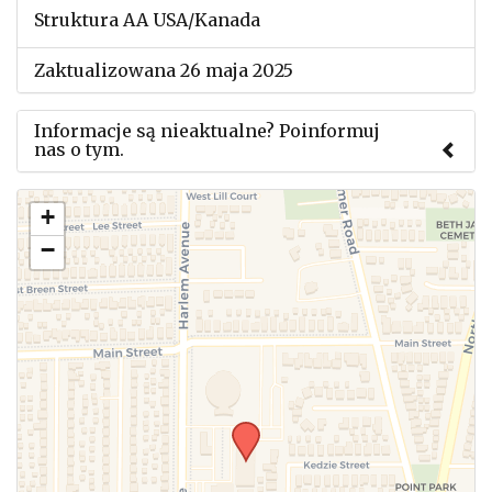
Struktura AA USA/Kanada
Zaktualizowana 26 maja 2025
Informacje są nieaktualne? Poinformuj
nas o tym.
Użyj tego formularza aby przesłać informację o
+
zmianach w powyższym mityngu.
−