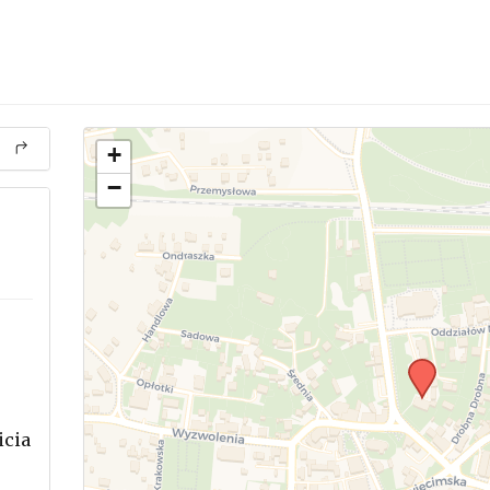
+
−
icia
.