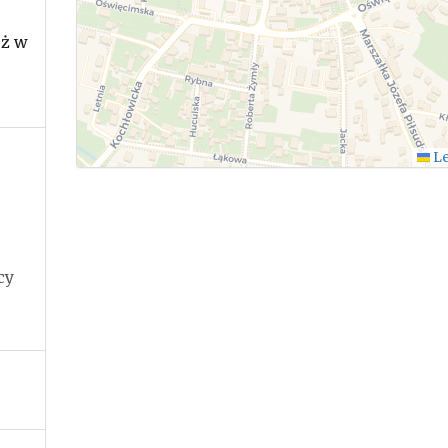
eż w
Le
cy