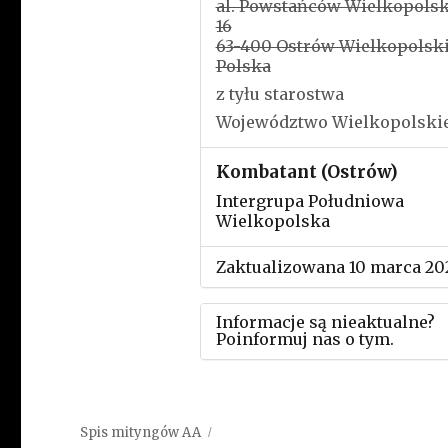
al. Powstańców Wielkopols
16
63-400 Ostrów Wielkopolsk
Polska
z tyłu starostwa
Województwo Wielkopolski
Kombatant (Ostrów)
Intergrupa Południowa
Wielkopolska
Zaktualizowana 10 marca 20
Informacje są nieaktualne?
Poinformuj nas o tym.
Użyj tego formularza aby
przesłać informację o zmia
Spis mityngów AA
w powyższym mityngu.