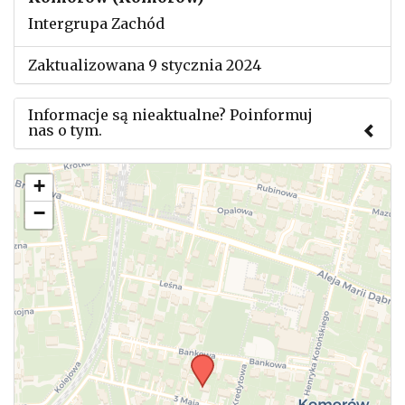
Intergrupa Zachód
Zaktualizowana 9 stycznia 2024
Informacje są nieaktualne? Poinformuj
nas o tym.
Użyj tego formularza aby przesłać informację o
+
zmianach w powyższym mityngu.
−